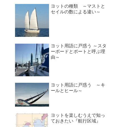
ヨットの種類 ～マストと
セイルの数による違い～
ヨット用語に戸惑う ～スタ
ーボードとポートと呼ぶ理
由～
ヨット用語に戸惑う ～キ
ールとヒール～
ヨットを楽しむうえで知っ
ておきたい『航行区域』