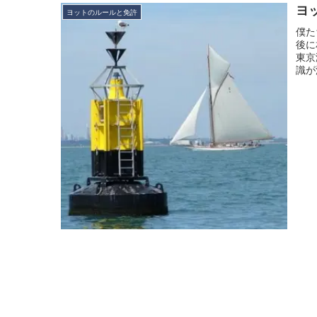
ヨ
ヨットのルールと免許
僕た
後に
東京
識が