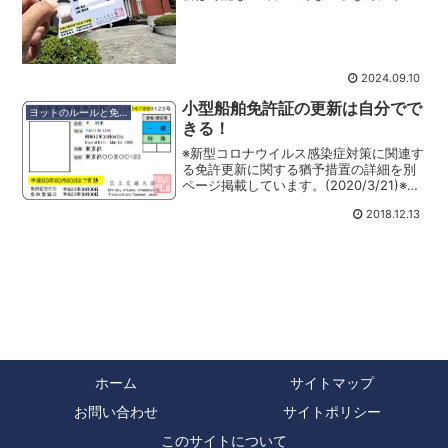
ておくのが一番と言うことで、更新に行
ってきました。因みに、1年前に更新して
も、有効期限が短くなることはありませ
ん。申し込みはJM...
2024.09.10
小型船舶免許証の更新は自分でで
ヨットのルールと免許
きる！
※新型コロナウイルス感染症対策に関連す
る免許更新に関する猶予措置の詳細を別
ページ掲載しています。(2020/3/21)※以
下の記事に書いている内容を実際にやっ
2018.12.13
てみた記事を掲載しました。
(2020/06/17)ヨット（セーリングクルー
ザー）乗...
ホーム
サイトマップ
お問い合わせ
サイトポリシー
このサイトについて