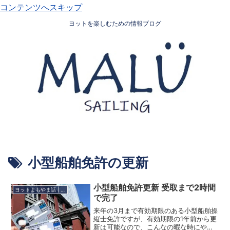
コンテンツへスキップ
ヨットを楽しむための情報ブログ
小型船舶免許の更新
小型船舶免許更新 受取まで2時間
ヨットよもやま話 | “HOLO PE’A MALU”
で完了
来年の3月まで有効期限のある小型船舶操
縦士免許ですが、有効期限の1年前から更
新は可能なので、こんなの暇な時にやっ