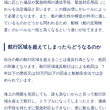
域に応じた備品や緊急時用の通信手段、緊急対応用品（こ
れらを法定備品と言います。）の積み増しがレベルによっ
て必要となります。また、船の耐久性や構造が外洋に適し
ているものかどうかも問われるため、船検（船の定期検
査）のレベルも一段と高くなるという違いが出てきます。
航行区域を超えてしまったらどうなるのか
自分の船の航行区域を超えることは違反行為となり、処罰
の対象となります。航行区域違反航行はによる処罰は、1
年以下の懲役又は50万円以下の罰金と船舶安全法では定
められています。
海上の周囲を見回しても、誰も居ないからと言って航行区
域を超えて航行し、トラブルになってしまったとき、連絡
の手段を持たずに緊急対応もできない、更に船も適してい