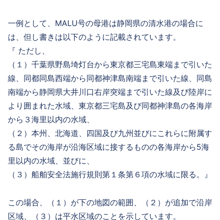
一例として、MALU号の母港は静岡県の清水港の場合に
は、但し書きは以下のように記載されています。
『 ただし、
（１）千葉県野島埼灯台から東京都三宅島東端まで引いた
線、同都同島西端から同都神津島南端まで引いた線、同島
南端から静岡県大井川口右岸突端まで引いた線及び陸岸に
より囲まれた水域、東京都三宅島及び同都神津島の各海岸
から３海里以内の水域、
（２）本州、北海道、四国及び九州並びにこれらに附属す
る島でその海岸が沿海区域に接するものの各海岸から5海
里以内の水域、並びに、
（３）船舶安全法施行規則第１条第６項の水域に限る。』
この場合、（１）が下の地図の範囲、（２）が追加で沿岸
区域、（３）は平水区域のことを示しています。