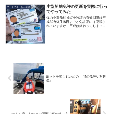
と、16日午前...
小型船舶免許の更新を実際に行っ
ヨットのルールと免許
てやってみた
僕の小型船舶操縦免許証の有効期限は平
成32年3月18日までと免許証には記載さ
れていますが、平成は終わってしまった
ので令和2年3月18日までということで、
期限の1年も前から更新はできるのに仕事
の関係などで後回しにしていたら更新期
限ギリギリにな...
ヨットを楽しむための 「11の船酔い対処
法」
ヨットを楽しむための国際VHFの使い方