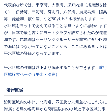
代表的な所では、東京湾、大阪湾、瀬戸内海（播磨灘を除
く）、伊勢湾、三河湾、有明海、八代湾、鹿児島湾、陸奥
湾、琵琶湖、霞ケ浦、など50以上の水域があります。平
水区域をヨットであえて取ることは無いように思われます
が、日本で最も古くにヨットクラブが設立されたのが琵琶
湖です。琵琶湖はセーリングクルーザーが非常に多い区域
で海にはつながっていないことから、ここにあるヨットは
平水区域の登録となっています。
平水区域の詳細は以下より確認することができます。
航行
区域検索ページ（平水・沿岸）
沿岸区域
沿海区域内の本州、北海道、四国及び九州並びにこれらに
附属する島の各海岸から5海里以内の水域と平水区域に限