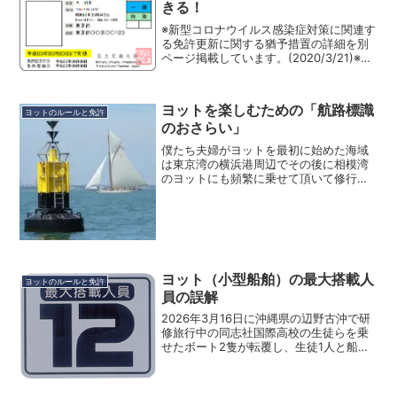
きる！
※新型コロナウイルス感染症対策に関連す
る免許更新に関する猶予措置の詳細を別
ページ掲載しています。(2020/3/21)※以
下の記事に書いている内容を実際にやっ
てみた記事を掲載しました。
(2020/06/17)ヨット（セーリングクルー
ヨットを楽しむための「航路標識
ザー）乗...
ヨットのルールと免許
のおさらい」
僕たち夫婦がヨットを最初に始めた海域
は東京湾の横浜港周辺でその後に相模湾
のヨットにも頻繁に乗せて頂いて修行を
積んでいました。東京湾は大型船の往来
が多く航路もあるので、見渡せば容易に
航路標識が浮いているのを見つけること
ができました。赤、緑、黄...
ヨット（小型船舶）の最大搭載人
ヨットのルールと免許
員の誤解
2026年3月16日に沖縄県の辺野古沖で研
修旅行中の同志社国際高校の生徒らを乗
せたボート2隻が転覆し、生徒1人と船長1
人が死亡、その他多数の負傷者が出た海
難事故がテレビ等で多数の報道がありま
した。この時の気象状況は気象庁による