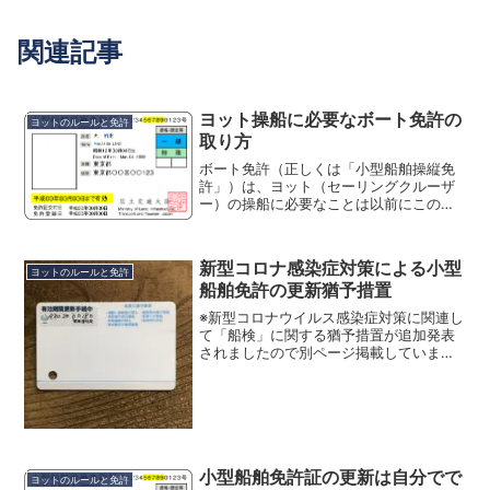
関連記事
ヨット操船に必要なボート免許の
ヨットのルールと免許
取り方
ボート免許（正しくは「小型船舶操縦免
許」）は、ヨット（セーリングクルーザ
ー）の操船に必要なことは以前にこのブ
ログ「ヨットと小型船舶操縦免許」でも
ご説明しました。港を出てしまえば船長
の管理下で免許を持っていなくても操船
新型コロナ感染症対策による小型
することは可能ですが、海...
ヨットのルールと免許
船舶免許の更新猶予措置
※新型コロナウイルス感染症対策に関連し
て「船検」に関する猶予措置が追加発表
されましたので別ページ掲載していま
す。（2020/4/8）時事ネタはこのブログ
にはあまり向かないと考えているのです
が、新型コロナウイルスの感染が世界的
な広がりの中、収...
小型船舶免許証の更新は自分でで
ヨットのルールと免許