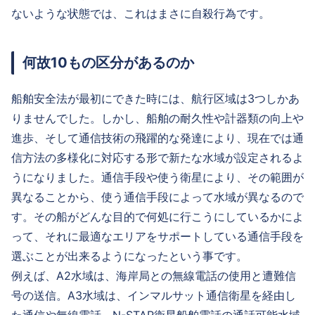
ないような状態では、これはまさに自殺行為です。
何故10もの区分があるのか
船舶安全法が最初にできた時には、航行区域は3つしかあ
りませんでした。しかし、船舶の耐久性や計器類の向上や
進歩、そして通信技術の飛躍的な発達により、現在では通
信方法の多様化に対応する形で新たな水域が設定されるよ
うになりました。通信手段や使う衛星により、その範囲が
異なることから、使う通信手段によって水域が異なるので
す。その船がどんな目的で何処に行こうにしているかによ
って、それに最適なエリアをサポートしている通信手段を
選ぶことが出来るようになったという事です。
例えば、A2水域は、海岸局との無線電話の使用と遭難信
号の送信。A3水域は、インマルサット通信衛星を経由し