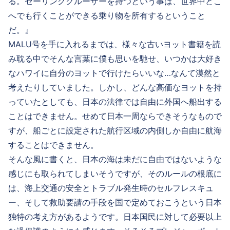
る。セーリングクルーザーを持つという事は、世界中どこ
へでも行くことができる乗り物を所有するということ
だ。』
MALU号を手に入れるまでは、様々な古いヨット書籍を読
み耽る中でそんな言葉に僕も思いを馳せ、いつかは大好き
なハワイに自分のヨットで行けたらいいな…なんて漠然と
考えたりしていました。しかし、どんな高価なヨットを持
っていたとしても、日本の法律では自由に外国へ船出する
ことはできません。せめて日本一周ならできそうなもので
すが、船ごとに設定された航行区域の内側しか自由に航海
することはできません。
そんな風に書くと、日本の海は未だに自由ではないような
感じにも取られてしまいそうですが、そのルールの根底に
は、海上交通の安全とトラブル発生時のセルフレスキュ
ー、そして救助要請の手段を国で定めておこうという日本
独特の考え方があるようです。日本国民に対して必要以上