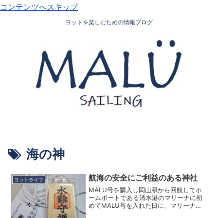
コンテンツへスキップ
ヨットを楽しむための情報ブログ
海の神
航海の安全にご利益のある神社
ヨットライフ
MALU号を購入し岡山県から回航してホ
ームポートである清水港のマリーナに初
めてMALU号を入れた日に、マリーナの
近所にある神社でお祓いを受けてきたと