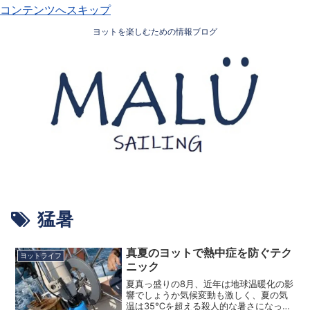
コンテンツへスキップ
ヨットを楽しむための情報ブログ
猛暑
真夏のヨットで熱中症を防ぐテク
ヨットライフ
ニック
夏真っ盛りの8月、近年は地球温暖化の影
響でしょうか気候変動も激しく、夏の気
温は35℃を超える殺人的な暑さになって