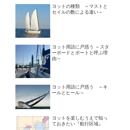
ヨットの種類 ～マストと
セイルの数による違い～
ヨット用語に戸惑う ～スタ
ーボードとポートと呼ぶ理
由～
ヨット用語に戸惑う ～キ
ールとヒール～
ヨットを楽しむうえで知っ
ておきたい『航行区域』