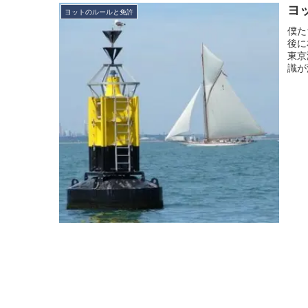
ヨ
ヨットのルールと免許
僕た
後に
東京
識が