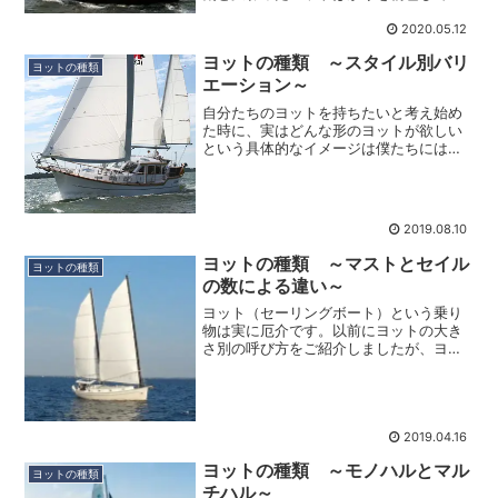
ました。妻を連れて関西までヨットを見
に遠征した時にも、船のディーラーの人
2020.05.12
に「お若いのにこういう船を見に来るの
ヨットの種類 ～スタイル別バリ
は珍しいですね...」...
ヨットの種類
エーション～
自分たちのヨットを持ちたいと考え始め
た時に、実はどんな形のヨットが欲しい
という具体的なイメージは僕たちにはま
だありませんでした。...と言うのも、当
然のことながら新艇を買う程の予算は無
いので希望のメーカーの好きな艇を選ぶ
ことなんてできないな...
2019.08.10
ヨットの種類 ～マストとセイル
ヨットの種類
の数による違い～
ヨット（セーリングボート）という乗り
物は実に厄介です。以前にヨットの大き
さ別の呼び方をご紹介しましたが、ヨッ
トのことに興味を持ち始めると更にやや
こしくなってきます。自動車の世界で
も、凸型をした車を「セダン」、四角い
箱のような車を「ワンボック...
2019.04.16
ヨットの種類 ～モノハルとマル
ヨットの種類
チハル～