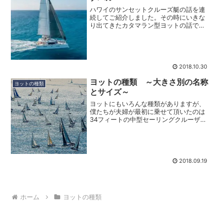
ハワイのサンセットクルーズ艇の話を連
続してご紹介しました。その時にいきな
り出てきたカタマラン型ヨットの話です
が、ヨットには大きさ以外にハル（船
体）の数の違いによる種類もあります。
複数の胴体を持つ船をマルチハル艇と言
います。ヨット以外の一般の...
2018.10.30
ヨットの種類 ～大きさ別の名称
ヨットの種類
とサイズ～
ヨットにもいろんな種類がありますが、
僕たちが夫婦が最初に乗せて頂いたのは
34フィートの中型セーリングクルーザー
でした。キャビンの中には長時間の航海
にも対応できるようにギャレー（コン
ロ、オーブン、冷蔵庫、シンク）やトイ
レ（シャワーまである）、...
2018.09.19
ホーム
ヨットの種類