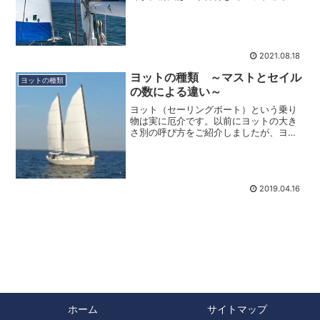
だけでも上り帆走ができる」という話ま
でをしましたが、実はヘッドセイルだけ
でも帆走が可能だということは、ヨット
に詳しい方なら全く不思議...
2021.08.18
ヨットの種類 ～マストとセイル
ヨットの種類
の数による違い～
ヨット（セーリングボート）という乗り
物は実に厄介です。以前にヨットの大き
さ別の呼び方をご紹介しましたが、ヨッ
トのことに興味を持ち始めると更にやや
こしくなってきます。自動車の世界で
も、凸型をした車を「セダン」、四角い
箱のような車を「ワンボック...
2019.04.16
ホーム
サイトマップ