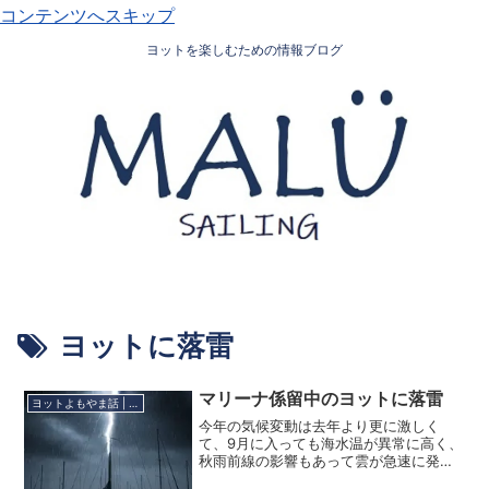
コンテンツへスキップ
ヨットを楽しむための情報ブログ
ヨットに落雷
マリーナ係留中のヨットに落雷
ヨットよもやま話 | “HOLO PE’A MALU”
今年の気候変動は去年より更に激しく
て、9月に入っても海水温が異常に高く、
秋雨前線の影響もあって雲が急速に発達
し線状降水帯となって、とんでもない量