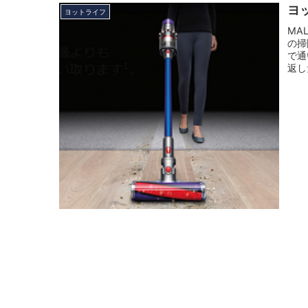
ヨ
ヨットライフ
MA
の掃
で通
返し