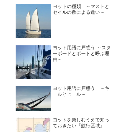
ヨットの種類 ～マストと
セイルの数による違い～
ヨット用語に戸惑う ～スタ
ーボードとポートと呼ぶ理
由～
ヨット用語に戸惑う ～キ
ールとヒール～
ヨットを楽しむうえで知っ
ておきたい『航行区域』