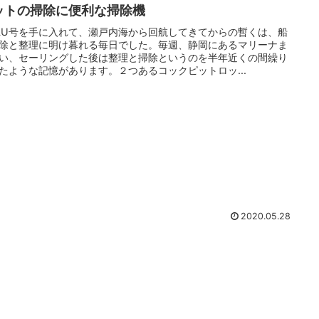
ットの掃除に便利な掃除機
LU号を手に入れて、瀬戸内海から回航してきてからの暫くは、船
除と整理に明け暮れる毎日でした。毎週、静岡にあるマリーナま
い、セーリングした後は整理と掃除というのを半年近くの間繰り
たような記憶があります。２つあるコックピットロッ...
2020.05.28