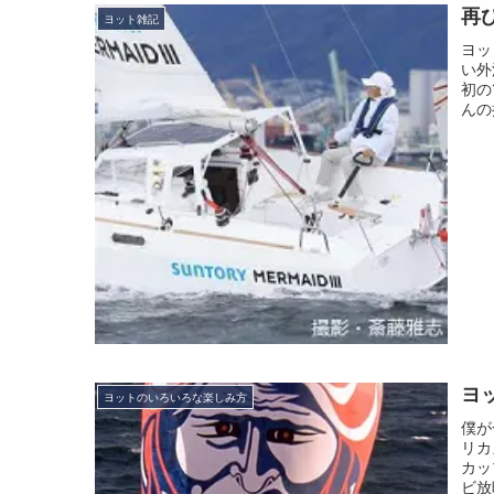
再
ヨット雑記
ヨッ
い外
初の
んの
ヨ
ヨットのいろいろな楽しみ方
僕が
リカ
カッ
ビ放