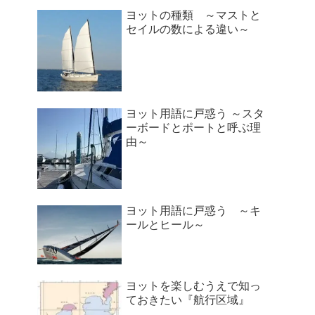
ヨットの種類 ～マストと
セイルの数による違い～
ヨット用語に戸惑う ～スタ
ーボードとポートと呼ぶ理
由～
ヨット用語に戸惑う ～キ
ールとヒール～
ヨットを楽しむうえで知っ
ておきたい『航行区域』