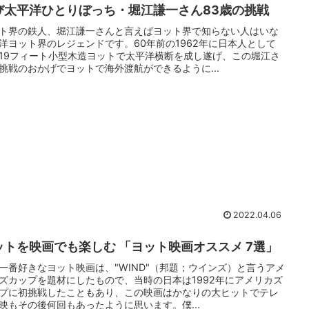
び太平洋ひとりぼっち・堀江謙一さん83歳の挑戦
ト界の鉄人、堀江謙一さんと言えばヨット界で知らない人はいな
洋ヨット界のレジェンドです。60年前の1962年に日本人として
19フィート小型木造ヨットで太平洋横断を成し遂げ、この堀江さ
挑戦のおかげでヨットで海外渡航ができるように...
2022.04.06
ットを映画でも楽しむ 「ヨット映画オススメ 7選」
一番好きなヨット映画は、"WIND"（邦題；ウインズ）と言うアメ
ズカップを題材にしたもので、当時の日本は1992年にアメリカズ
プに初挑戦したこともあり、この映画はかなりの大ヒットでテレ
映もその後何回もあったように思います。僕...