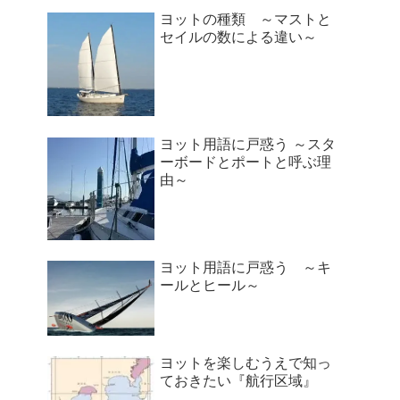
ヨットの種類 ～マストと
セイルの数による違い～
ヨット用語に戸惑う ～スタ
ーボードとポートと呼ぶ理
由～
ヨット用語に戸惑う ～キ
ールとヒール～
ヨットを楽しむうえで知っ
ておきたい『航行区域』