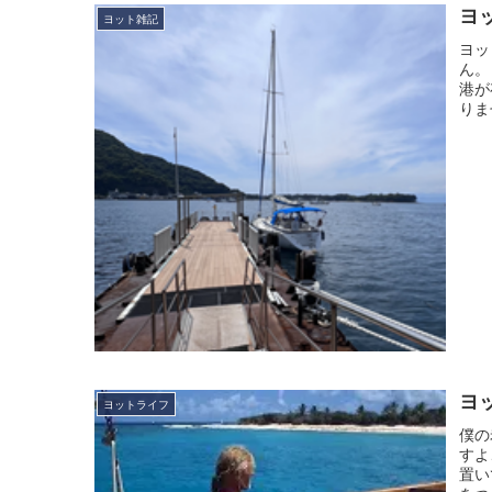
ヨ
ヨット雑記
ヨッ
ん。
港が
りま
ヨ
ヨットライフ
僕の
すよ
置い