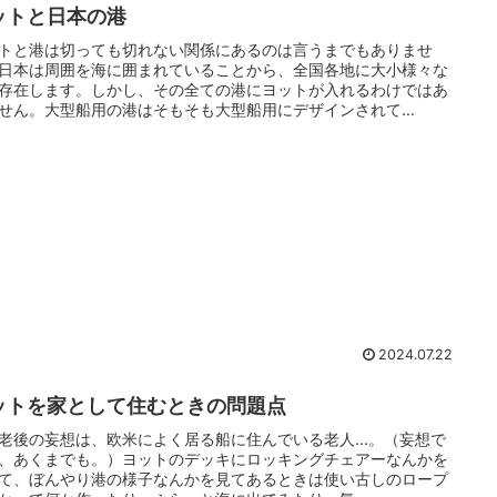
ットと日本の港
トと港は切っても切れない関係にあるのは言うまでもありませ
日本は周囲を海に囲まれていることから、全国各地に大小様々な
存在します。しかし、その全ての港にヨットが入れるわけではあ
せん。大型船用の港はそもそも大型船用にデザインされて...
2024.07.22
ットを家として住むときの問題点
老後の妄想は、欧米によく居る船に住んでいる老人...。（妄想で
、あくまでも。）ヨットのデッキにロッキングチェアーなんかを
て、ぼんやり港の様子なんかを見てあるときは使い古しのロープ