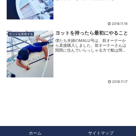
ト探しをしているときから「いいヨット
が見つかったら、どんな名前にしようか
ね？」なんて話しながら、実際にはヨッ
トが決まって現実味を帯び...
2018.11.19
ヨットを持ったら最初にやること
ヨットを所有する
僕たち夫婦のMALU号は、前オーナーか
ら直接購入しました。前オーナーさんは
関西に住んでいらっしゃる方で船は岡山
県に係留されていました。岡山からホー
ムポートとなる静岡県清水港までの回航
は、前オーナーさんは長距離クルージン
グの達人、岡山～沖縄を...
2018.11.17
ホーム
サイトマップ