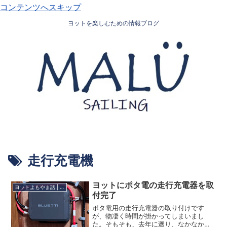
コンテンツへスキップ
ヨットを楽しむための情報ブログ
走行充電機
ヨットにポタ電の走行充電器を取
ヨットよもやま話 | “HOLO PE’A MALU”
付完了
ポタ電用の走行充電器の取り付けです
が、物凄く時間が掛かってしまいまし
た。そもそも、去年に遡り、なかなか手