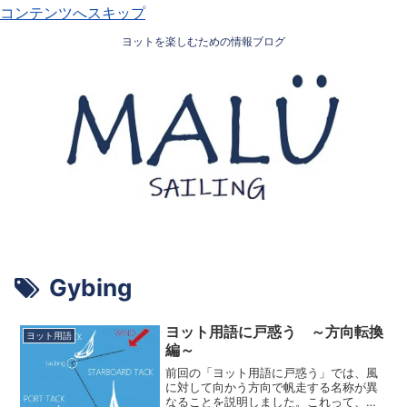
コンテンツへスキップ
ヨットを楽しむための情報ブログ
Gybing
ヨット用語に戸惑う ～方向転換
ヨット用語
編～
前回の「ヨット用語に戸惑う」では、風
に対して向かう方向で帆走する名称が異
なることを説明しました。これって、セ