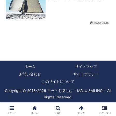
どの人は三角形を二つ相合傘のように船
の上に描くと、これはヨットって言う筈
です。しかし、「ヨットのセイルの角っ
この部分は何ていうか知っ...
2020.05.15
ホーム
サイトマップ
お問い合わせ
サイトポリシー
このサイトについて
Copyright © 2018-2026 ヨットを楽しむ ～MALU SAILING～ All
Rights Reserved.
メニュー
ホーム
検索
トップ
サイドバー