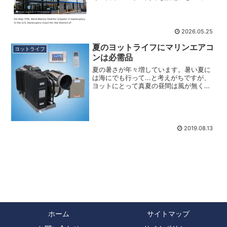
り、ちょっと間違った理解で話が拡散さ
れているので、今回はウエストマリンの
破産申請について、あらためて整理して
おきたいと思います。さ...
2026.05.25
夏のヨットライフにマリンエアコ
ヨットライフ
ンは必需品
夏の暑さが年々増しています。暑い夏に
は海にでも行って...と考えがちですが、
ヨットにとって真夏の昼間は風が無く海
面も鏡のようになり、空から降り注ぐ太
陽の光が海に反射し逃げ場が無くなって
しまいます。なので、多くのヨットは朝
夕の海風や陸風が吹く...
2019.08.13
ホーム
サイトマップ