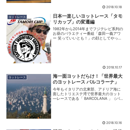
さんがどうしてタモリカッ...
2018.10.18
日本一楽しいヨットレース「タモ
ヨットレース
リカップ」の変遷編
1982年から2014年までフジテレビ系列の
お昼のバラエティー番組「森田一義アワ
ー 笑っていいとも！」の顔としてやって
きた「タモリさん」のことは今や誰もが
知っている超有名人ですが、実は大の海
好き船好きでもあります。ご自身もヨッ
トオーナーとし...
2018.10.17
海一面ヨットだらけ！「世界最大
ヨットレース
のヨットレース バルコラーナ」
今年もイタリアの北東部、アドリア海に
面したトリエステ湾で世界最大のヨット
―レースである「 BARCOLANA 」（バ
ルコラ―ナ）が開催されました。今年は
初回から数えて50回目にあたり世界の各
地から集まった参加艇の数も過去最高の
2689艇が参...
2018.10.16