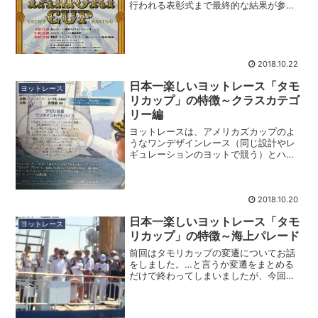
行われる表彰式まで最終的な結果が参加
者の誰にもわかりません。いくら高性能
な船足の早い船が先頭でゴールラインを
通過しても、船毎に定められたレーティ
ング（ハンディキャップの値...
2018.10.22
日本一楽しいヨットレース「タモ
ヨットレース
リカップ」の特徴～クラスカテゴ
リー編
ヨットレースは、アメリカズカップのよ
うなワンデザインレース（同じ設計やレ
ギュレーションのヨットで競う）とハン
ディキャップレース（いろいろな種類の
クルーザーが参加して競う）がありま
す。ワンデザインレースは、車のレース
で言えば、F1、F2という...
2018.10.20
日本一楽しいヨットレース「タモ
ヨットレース
リカップ」の特徴～海上パレード
前回はタモリカップの変遷についてお話
をしました。…と言うか変遷をまとめる
だけで終わってしまいましたが、今回か
ら数回に分けてタモリカップの凄さであ
る特徴についてお話をしてゆきたいと思
います。特徴をご紹介する前に、タモリ