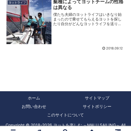
艇種によってヨットチームの性格
ヨットライフ
は異なる
僕たち夫婦のヨットライフはいきなり始
まったので乗せてもらえるヨットを探し
たり自分がどんなヨットライフを送りた
いかという事を考えながら乗ることがで
きる船を探すということしませんでし
た。幸いにも僕たちが最初にクルーとし
て乗せて頂いたヨットは設備...
2018.09.12
ホーム
サイトマップ
お問い合わせ
サイトポリシー
このサイトについて
Copyright © 2018-2026 ヨットを楽しむ ～MALU SAILING～ All