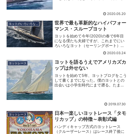
正にコロナ禍のロックダウン直前に行わ
れたスーパーヨットの祭典である「スー
パヨットチャレンジ アンティグ
2020.05.20
ア」"Superya...
世界で最も革新的なハイパフォー
ヨットのいろいろな楽しみ方
マンス・スループヨット
ヨットを始めて今年(2020)の春で6年目
になる僕たち夫婦ですが、これまでにい
ろいろなヨット（セーリングボート）を
見たり乗せて頂いたりしてきました。し
2020.03.24
かし、日本で目にすることができるヨッ
トの殆どはプロダクションボートと言わ
ヨットを語るうえでアメリカズカ
ヨットレース
れる量産艇です。我...
ップは外せない
ヨットを始めて5年、ヨットブログをこう
して書くまでになった。僕のヨットとの
出会いは小学生時代にまで遡る。たまた
ま隣家のご主人がヨットマンで自作のコ
ンクリート・ハルのヨットが完成したの
で乗りに来ないかというお誘いだった。
大の乗り物好きの僕は二...
2019.07.30
日本一楽しいヨットレース「タモ
ヨットレース
リカップ」の特徴～表彰式編
ハンディキャップ方式のヨットレース
（クルーザーレース）はレース終了後に