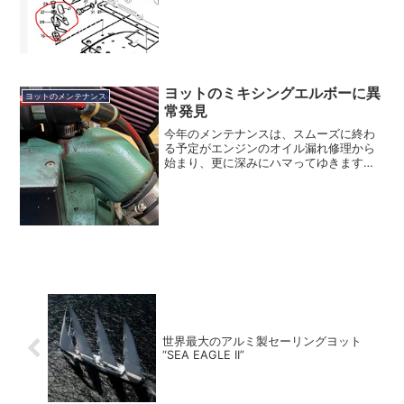
は思っていたのですが、その都度、匂い
を嗅いだり、ウエスで拭き取ったりし
て、気にはなっていたのです...
ヨットのミキシングエルボーに異
ヨットのメンテナンス
常発見
今年のメンテナンスは、スムーズに終わ
る予定がエンジンのオイル漏れ修理から
始まり、更に深みにハマってゆきます。
タイミングケースが分解できたと言うこ
とで、船に見に行ったついでに、エンジ
ンのカバーが完全に外れた状態でしっか
りエンジンを見る事ができ...
世界最大のアルミ製セーリングヨット
“SEA EAGLE II”