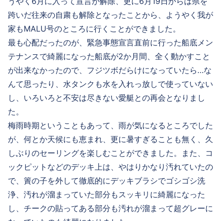
うやく6月に入って宣言が解除、更に6月19日からは県を
跨いだ往来の自粛も解除となったことから、ようやく我が
家もMALU号のところに行くことができました。
最も心配だったのが、緊急事態宣言直前に行った船底メン
テナンスで綺麗になった船底が2か月間、全く動かすこと
が出来なかったので、フジツボだらけになっていたら…な
んて思ったり、水タンクも水を入れっ放しで使っていない
し、いろいろと不安は尽きない愛艇との再会となりまし
た。
梅雨時期ということもあって、雨が気になるところでした
が、何とか天候にも恵まれ、更に暑すぎることも無く、久
しぶりのセーリングを楽しむことができました。また、コ
ックピットなどのデッキ上は、やはりかなり汚れていたの
で、簀の子を外して徹底的にデッキブラシでゴシゴシ洗
浄、汚れが溜まっていた部分もスッキリに綺麗になった
し、チークの貼ってある部分も汚れが溜まって超グレーに