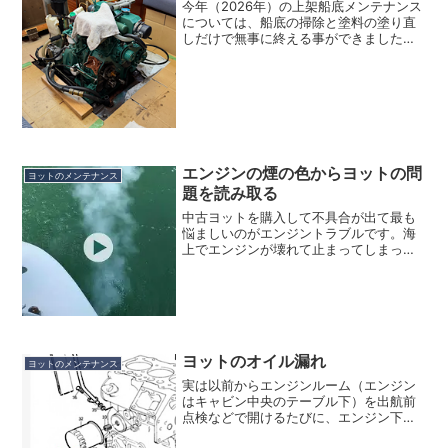
今年（2026年）の上架船底メンテナンス
については、船底の掃除と塗料の塗り直
しだけで無事に終える事ができました。
以前には、キールにオズモシスが見つか
り補修をしたり、セイルドライブがハル
を貫通している部分の凹部に貝が繁殖し
てカバーが外れるなど...
エンジンの煙の色からヨットの問
ヨットのメンテナンス
題を読み取る
中古ヨットを購入して不具合が出て最も
悩ましいのがエンジントラブルです。海
上でエンジンが壊れて止まってしまって
は、海難事故につながる可能性があるこ
とから、やはりエンジンはしっかりメン
テナンスしておきたいところです。しか
し、エンジントラブルはそ...
ヨットのオイル漏れ
ヨットのメンテナンス
実は以前からエンジンルーム（エンジン
はキャビン中央のテーブル下）を出航前
点検などで開けるたびに、エンジン下部
の台座周辺が何となく汚れているな…と