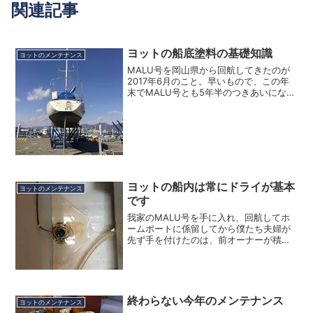
関連記事
ヨットの船底塗料の基礎知識
ヨットのメンテナンス
MALU号を岡山県から回航してきたのが
2017年6月のこと。早いもので、この年
末でMALU号とも5年半のつきあいになり
ました。最初に上架して船底整備をした
のは回航翌年の２月中旬です。実はこの
船を購入するときに船底を実際には見て
おらず、前オー...
ヨットの船内は常にドライが基本
ヨットのメンテナンス
です
我家のMALU号を手に入れ、回航してホ
ームポートに係留してから僕たち夫婦が
先ず手を付けたのは、前オーナーが積ん
でいた荷物の仕分けとパッと見では見え
ない部分の確認でした。この作業、人手
が多ければ、キャビンやロッカーに入っ
ているものを全て一度出...
終わらない今年のメンテナンス
ヨットのメンテナンス