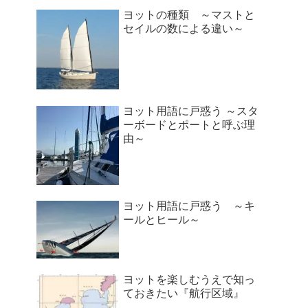
ヨットの種類 ～マストと
セイルの数による違い～
ヨット用語に戸惑う ～スタ
ーボードとポートと呼ぶ理
由～
ヨット用語に戸惑う ～キ
ールとヒール～
ヨットを楽しむうえで知っ
ておきたい『航行区域』