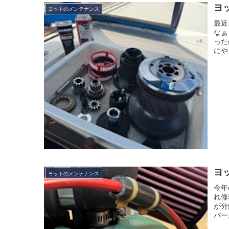
ヨ
ヨットのメンテナンス
最近
なぁ
った
にや
ヨ
ヨットのメンテナンス
今年
れ修
が分
バー