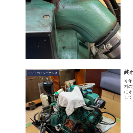
終
ヨットのメンテナンス
今年
料の
にオ
して