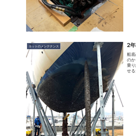
2
ヨットのメンテナンス
船底
のか
乗り
せる