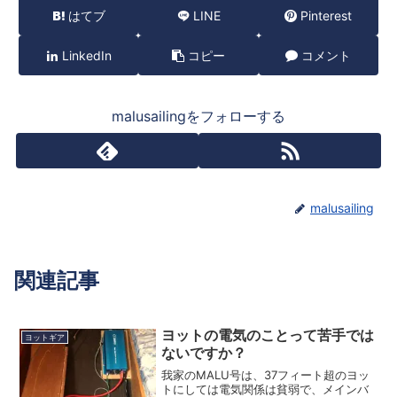
はてブ
LINE
Pinterest
LinkedIn
コピー
コメント
malusailingをフォローする
malusailing
関連記事
ヨットの電気のことって苦手では
ヨットギア
ないですか？
我家のMALU号は、37フィート超のヨッ
トにしては電気関係は貧弱で、メインバ