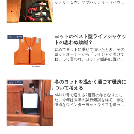
ッテリー１本、サブバッテリー（ハウス
バッテリー）１本の合計２本のバッテリ
ーしかありません。まあ、30年以上前の
古いデザインのヨットなので、その当時
としてはそれが標準...
ヨットのベスト型ライフジャケッ
ヨットギア
トの思わぬ効能？
始めてヨットに乗せて頂いたとき、その
ヨットオーナーから「ライジャケ着けて
ね」って言われ、ヨットの船内に置いて
あったライフジャケットを貸して頂き、
生まれて初めてライフジャケットなる物
を身につけました。その時、船内にはラ
イフジャケットが三種類置...
冬のヨットを温かく過ごす暖房に
ヨットギア
ついて考える
MALU号で迎える2度目の冬となりまし
た。今年は去年の試行錯誤を経て、割と
快適なウインターヨットライフを送って
いますが、去年の冬は初めての事ばか
り。ヨットに泊まる度に暖房器具を買い
に行ったり、寝具も試行錯誤しながら追
加したりと、日に日に（実...