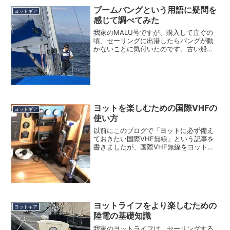
ブームバングという用語に疑問を
ヨットギア
感じて調べてみた
我家のMALU号ですが、購入して直ぐの
頃、セーリングに出港したらバングが動
かないことに気付いたのです。古い船に
してはしっかり太いブームバングシステ
ムが組んであり、バングのブロックとロ
ープはリジットケースの中に入っている
という物でした。バング...
ヨットを楽しむための国際VHFの
ヨットギア
使い方
以前にこのブログで「ヨットに必ず備え
ておきたい国際VHF無線」という記事を
書きましたが、国際VHF無線をヨットに
積んでいても、常に電源スイッチを入れ
て聴守しながら航行しているなんて人は
少ないのではないでしょうか？ 確かに交
信する機会も殆ど無...
ヨットライフをより楽しむための
ヨットギア
陸電の基礎知識
我家のヨットライフは、セーリングする