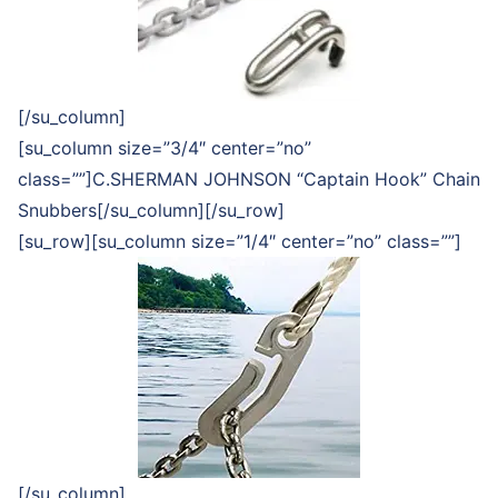
[/su_column]
[su_column size=”3/4″ center=”no”
class=””]C.SHERMAN JOHNSON “Captain Hook” Chain
Snubbers[/su_column][/su_row]
[su_row][su_column size=”1/4″ center=”no” class=””]
[/su_column]