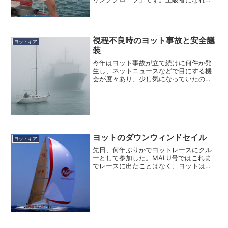
余裕も出てきて焦ることも無く、ロープ
使いも、ロープ捌きも慣れてくることか
らグローブをしなくなる人も少なくあり
ません。しかし、ベテラン...
視程不良時のヨット事故と安全艤
ヨットギア
装
今年はヨット事故が立て続けに何件か発
生し、ネットニュースなどで目にする機
会が度々あり、少し気になっていたので
すが、遂にお盆直前の13日午前８時頃、
大分県でヨットレースを終え佐伯市の港
を午前６時頃に出港し、大分市のホーム
ポートに戻るために北上...
ヨットのダウンウィンドセイル
ヨットギア
先日、何年ぶりかでヨットレースにクル
ーとして参加した。MALU号ではこれま
でレースに出たことはなく、ヨットはも
っぱら、のんびりセーリングを楽しむと
決め込んでいたので、もう自分がレース
に出ることはないと思っていた。そんな
中、マリーナのお隣さん...