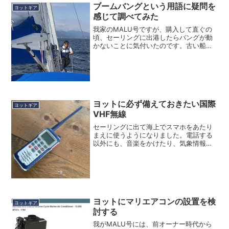
ブームバングという用語に疑問を
ヨットギア
感じて調べてみた
我家のMALU号ですが、購入して直ぐの
頃、セーリングに出港したらバングが動
かないことに気付いたのです。古い船に
してはしっかり太いブームバングシステ
ムが組んであり、バングのブロックとロ
ープはリジットケースの中に入っている
という物でした。バング...
ヨットに必ず備えておきたい国際
ヨットギア
VHF無線
セーリングに出て海上でスマホをあたり
まえに使うようになりました。電話する
以外にも、音楽をかけたり、気象情報の
アプリを使ったり、AISアプリで周囲の船
舶情報を見たり、画面はちょっと小さい
けれど電子海図だって表示したりと、今
やスマホで何でもでき...
ヨットにマリエアコンの設置を検
ヨットギア
討する
我がMALU号には、前オーナー時代から