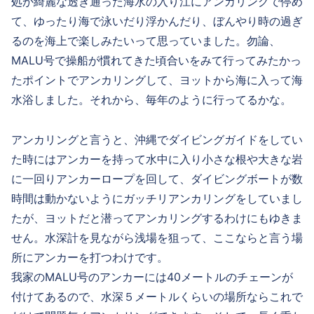
処か綺麗な透き通った海水の入り江にアンカリングで停め
て、ゆったり海で泳いだり浮かんだり、ぼんやり時の過ぎ
るのを海上で楽しみたいって思っていました。勿論、
MALU号で操船が慣れてきた頃合いをみて行ってみたかっ
たポイントでアンカリングして、ヨットから海に入って海
水浴しました。それから、毎年のように行ってるかな。
アンカリングと言うと、沖縄でダイビングガイドをしてい
た時にはアンカーを持って水中に入り小さな根や大きな岩
に一回りアンカーロープを回して、ダイビングボートが数
時間は動かないようにガッチリアンカリングをしていまし
たが、ヨットだと潜ってアンカリングするわけにもゆきま
せん。水深計を見ながら浅場を狙って、ここならと言う場
所にアンカーを打つわけです。
我家のMALU号のアンカーには40メートルのチェーンが
付けてあるので、水深５メートルくらいの場所ならこれで