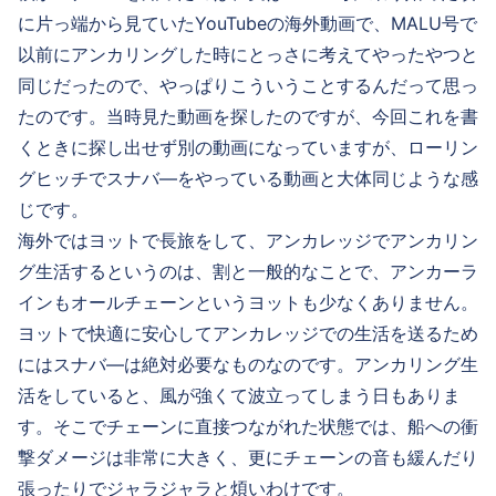
に片っ端から見ていたYouTubeの海外動画で、MALU号で
以前にアンカリングした時にとっさに考えてやったやつと
同じだったので、やっぱりこういうことするんだって思っ
たのです。当時見た動画を探したのですが、今回これを書
くときに探し出せず別の動画になっていますが、ローリン
グヒッチでスナバ―をやっている動画と大体同じような感
じです。
海外ではヨットで長旅をして、アンカレッジでアンカリン
グ生活するというのは、割と一般的なことで、アンカーラ
インもオールチェーンというヨットも少なくありません。
ヨットで快適に安心してアンカレッジでの生活を送るため
にはスナバ―は絶対必要なものなのです。アンカリング生
活をしていると、風が強くて波立ってしまう日もありま
す。そこでチェーンに直接つながれた状態では、船への衝
撃ダメージは非常に大きく、更にチェーンの音も緩んだり
張ったりでジャラジャラと煩いわけです。