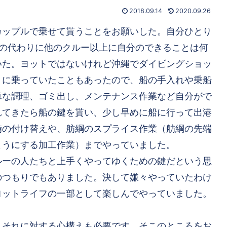
2018.09.14
2020.09.26
カップルで乗せて貰うことをお願いした。自分ひとり
その代わりに他のクルー以上に自分のできることは何
いた。ヨットではないけれど沖縄でダイビングショッ
トに乗っていたこともあったので、船の手入れや乗船
単な調理、ゴミ出し、メンテナンス作業など自分がで
れてきたら船の鍵を貰い、少し早めに船に行って出港
備の付け替えや、舫綱のスプライス作業（舫綱の先端
ようにする加工作業）までやっていました。
ルーの人たちと上手くやってゆくための鍵だという思
のつもりでもありました。決して嫌々やっていたわけ
ヨットライフの一部として楽しんでやっていました。
、それに対する心構えも必要です。そこのところをお