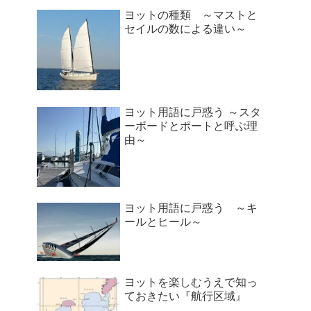
ヨットの種類 ～マストと
セイルの数による違い～
ヨット用語に戸惑う ～スタ
ーボードとポートと呼ぶ理
由～
ヨット用語に戸惑う ～キ
ールとヒール～
ヨットを楽しむうえで知っ
ておきたい『航行区域』