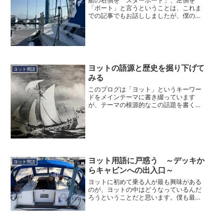
「ポート」と言うということは、これま
での記事でもお話ししましたが、僕の場
合には、何故そう言うようになったのか
ということまで調べないと、頭の中の
「？」が消えないたちで、特にヨットで
使う用語は、英語がベースにな...
ヨットの語源と歴史を掘り下げて
ヨット用語
みる
このブログは「ヨット」というキーワー
ドをメインテーマに書き綴っています
が、テーマの根源的なこの話題を書くべ
きか否かを今までずっと悩んでいまし
た。また、この話題を書くためには、き
ちんとしたリサーチをしたうえで書く必
要があるなって考えていたこと...
ヨット用語に戸惑う ～デッキか
ヨット用語
らキャビンへの出入口～
ヨットに初めて乗る人が最も興味がある
のが、ヨットの中はどうなっているんだ
ろうということだと思います。僕も最初
は、外見よりも中の方が興味ありまし
た。...と言うのも、大型ボートはダイビ