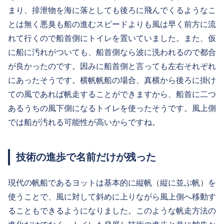
まり、排泄物を海に落としても後ろに飛んでくるようなこ
とは無く悪臭も船の進むスピードよりも風は早く前方に流
れて行くので船首側にトイレを置いていました。また、仮
に船に汚れがついても、船首側なら波に洗われるので都合
が良かったのです。因みに船首側と言っても左右それぞれ
にあったそうです。横帆帆船の場合、真横から後ろに掛け
ての風であれば帆走することができますから、船首に二つ
あるうちの風下側になるトイレを使ったそうです。風上側
では船が汚れる可能性が高いからですね。
技術の進歩で名前だけが残った
現代の帆船であるヨットは基本的に縦帆（縦に並ぶ帆）を
使うことで、風に対して斜めに上りながら風上側へ移動す
ることもできるようになりました。このような帆走方法の