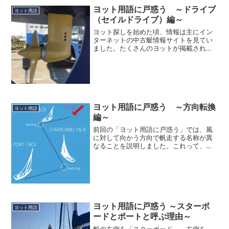
ヨット用語に戸惑う ～ドライブ
ヨット用語
（セイルドライブ）編～
ヨット探しを始めた頃、情報は主にイン
ターネットの中古艇情報サイトを見てい
ました。たくさんのヨットが掲載されて
いて、見ているだけでも飽きることはあ
りませんでした。最初は眺める程度で、
この船は綺麗だなとか、かなり古ぼけて
いるなあと、外観重視で見...
ヨット用語に戸惑う ～方向転換
ヨット用語
編～
前回の「ヨット用語に戸惑う」では、風
に対して向かう方向で帆走する名称が異
なることを説明しました。これって、セ
ーリングの時にこれから行こうとする行
き先と風向きで、どう帆走するかを決め
る時に言うわけですが、実際のセーリン
グの時には「クローズホー...
ヨット用語に戸惑う ～スターボ
ヨット用語
ードとポートと呼ぶ理由～
船の右側を「スターボード」、左側を