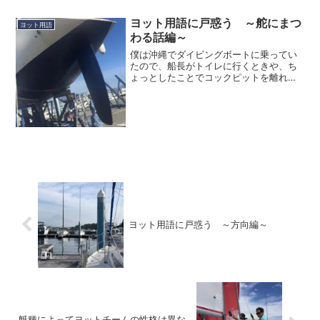
ングをやっていた頃に散々乗って知って
いたのですが、ヨットの...
ヨット用語に戸惑う ～舵にまつ
ヨット用語
わる話編～
僕は沖縄でダイビングボートに乗ってい
たので、船長がトイレに行くときや、ち
ょっとしたことでコックピットを離れる
ときには舵を持っていたことがありま
す。大型のダイビングボートでも舵取り
用のハンドルは自動車のハンドルと変わ
らない大きさで、大型トラッ...
ヨット用語に戸惑う ～方向編～
艇種によってヨットチームの性格は異な