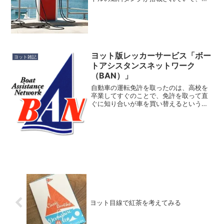
に前のオーナーさんが予備燃料用の１本
18リットル入る燃料容器を4本積んでいた
ので、そのまま使用しています。予備の
燃料容器は元々...
ヨット版レッカーサービス「ボー
ヨット雑記
トアシスタンスネットワーク
（BAN）」
自動車の運転免許を取ったのは、高校を
卒業してすぐのことで、免許を取って直
ぐに知り合いが車を買い替えるという事
で、古い車を貰って乗り始めました。子
供の頃は家が都会で駅から近かったこと
もあり、車不要の生活だったことと、両
親も車は必要ない生活だっ...
ヨット目線で紅茶を考えてみる