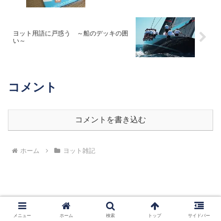
ヨット用語に戸惑う ～船のデッキの囲
い～
コメント
コメントを書き込む
ホーム
ヨット雑記
ホーム
サイトマップ
メニュー
ホーム
検索
トップ
サイドバー