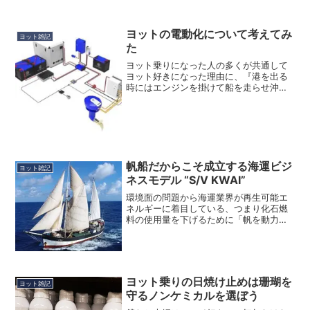
ヨットの電動化について考えてみ
ヨット雑記
た
ヨット乗りになった人の多くが共通して
ヨット好きになった理由に、『港を出る
時にはエンジンを掛けて船を走らせ沖に
出て、セイル（帆）を広げてセイルに風
を入れセーリングし始めたらエンジンを
止めるとエンジンの喧騒が無くなり、セ
イルが風を切る音とハルが...
帆船だからこそ成立する海運ビジ
ヨット雑記
ネスモデル “S/V KWAI”
環境面の問題から海運業界が再生可能エ
ネルギーに着目している、つまり化石燃
料の使用量を下げるために「帆を動力源
にする（セーリングが見直されてい
る）」という話は、このブログでも幾つ
か取り上げてきました。しかし、それら
を踏まえつつも、別の側面から...
ヨット乗りの日焼け止めは珊瑚を
ヨット雑記
守るノンケミカルを選ぼう