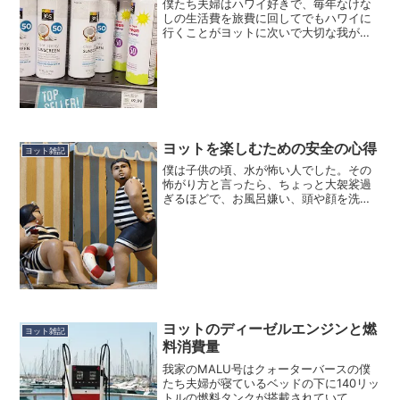
僕たち夫婦はハワイ好きで、毎年なけな
しの生活費を旅費に回してでもハワイに
行くことがヨットに次いで大切な我が家
のイベントになっています。ハワイに行
く理由はロコモコや有名店のパンケーキ
を食べるためではなく、綺麗な海や自然
豊かな山、そして虹や夕陽...
ヨットを楽しむための安全の心得
ヨット雑記
僕は子供の頃、水が怖い人でした。その
怖がり方と言ったら、ちょっと大袈裟過
ぎるほどで、お風呂嫌い、頭や顔を洗う
のも嫌と言う程で、子供の頃に水泳の練
習と言われて風呂桶に水を溜めて顔を浸
けて息を止める練習なんて僕にとっては
単なる嫌がらせでしかあり...
ヨットのディーゼルエンジンと燃
ヨット雑記
料消費量
我家のMALU号はクォーターバースの僕
たち夫婦が寝ているベッドの下に140リッ
トルの燃料タンクが搭載されていて、更