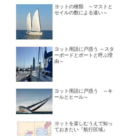
ヨットの種類 ～マストと
セイルの数による違い～
ヨット用語に戸惑う ～スタ
ーボードとポートと呼ぶ理
由～
ヨット用語に戸惑う ～キ
ールとヒール～
ヨットを楽しむうえで知っ
ておきたい『航行区域』